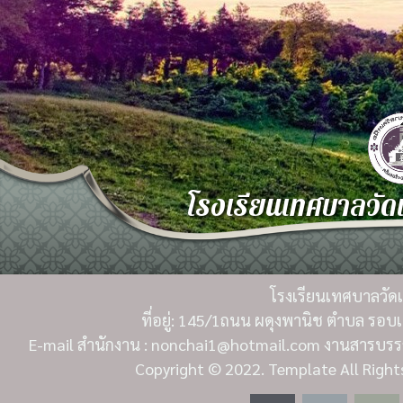
โรงเรียนเทศบาลวัดเห
โรงเรียนเทศบาลวัดเห
ที่อยู่: 145/1ถนน ผดุงพานิช ตำบล รอบเ
E-mail สำนักงาน : nonchai1@hotmail.com งานสารบรรณ
Copyright
© 2022. Template All Right