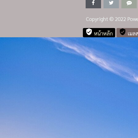
Copyright
© 2022 Powe
verified_user
verified_user
หน้าหลัก
เมลส