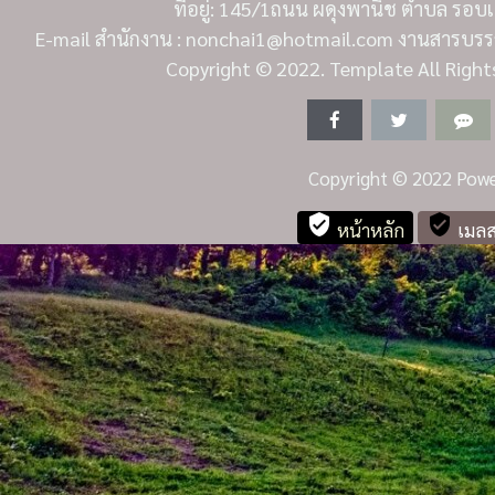
ที่อยู่: 145/1ถนน ผดุงพานิช ตำบล รอบเ
E-mail สำนักงาน : nonchai1@hotmail.com งานสารบรรณ
Copyright
© 2022. Template All Right
Copyright
© 2022 Powe
verified_user
verified_user
หน้าหลัก
เมลส